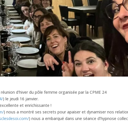
à la réunion d’hiver du pôle femme organisée par la CPME 24
4/
) le jeudi 16 janvier.
excellente et enrichissante !
m/
) nous a montré ses secrets pour apaiser et dynamiser nos relatio
esclesdesoi.com/
) nous a embarqué dans une séance d’hypnose collec