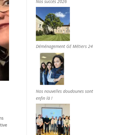
Nos succès 2026
Déménagement GE Métiers 24
Nos nouvelles doudounes sont
enfin là !
ns
tive